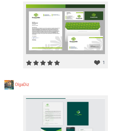
1
OlgaDiz