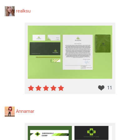
realksu
11
Annamar