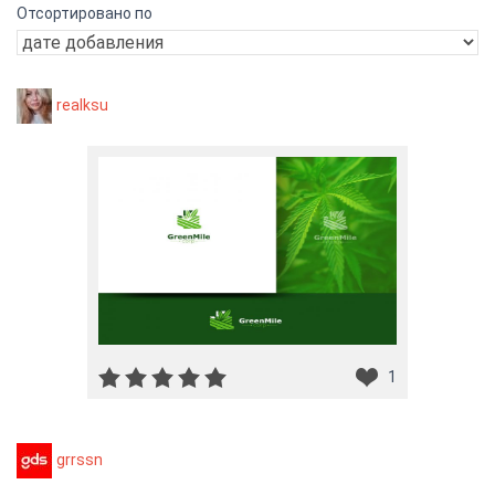
Отсортировано по
realksu
1
grrssn