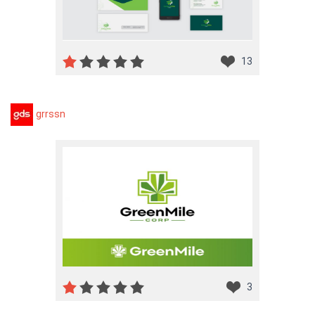
13
grrssn
3