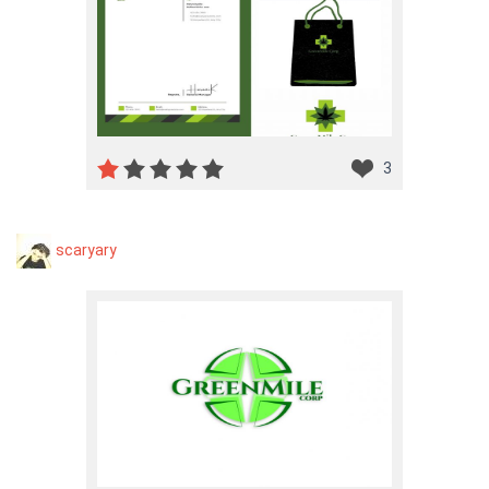
3
scaryary