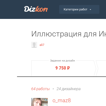
Категории работ
Иллюстрация для И
ali7
Задание на дизайн
9 750
Р
64 работы
•
24 дизайнера
o_maz8