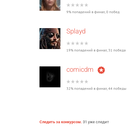
9% попадений в финал, 0 побед
Splayd
19% попадений в финал, 31 победа
comicdm
32% попадений в финал, 44 победы
Следить за конкурсом.
31 уже следит