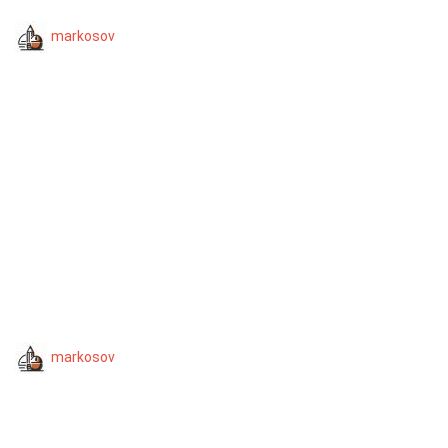
markosov
markosov