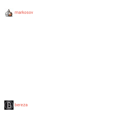
markosov
bereza