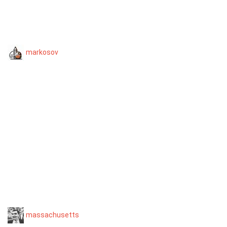
markosov
massachusetts