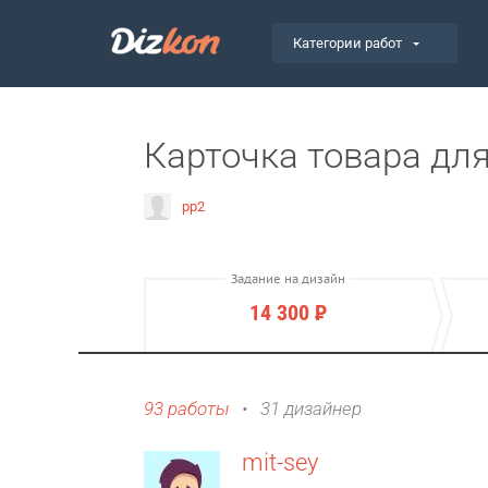
Категории работ
Карточка товара для
pp2
Задание на дизайн
14 300
Р
93 работы
•
31 дизайнер
mit-sey