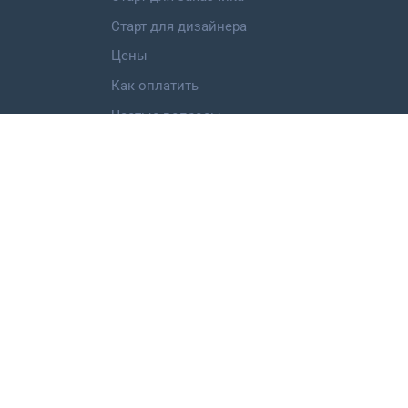
Старт для дизайнера
Цены
Как оплатить
Частые вопросы
Категории работ
Логотип
Фирменный стиль
Landing Page
Иллюстрация
Мобильное приложение