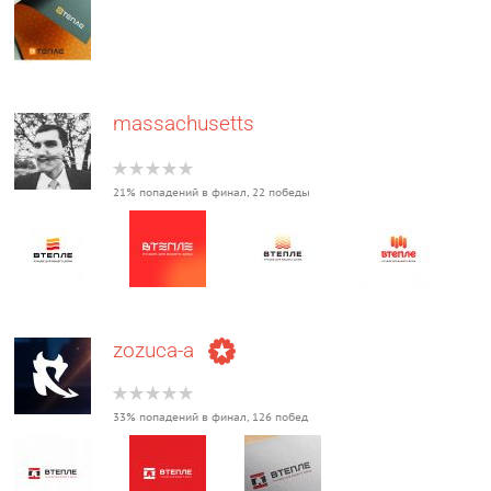
massachusetts
21% попадений в финал, 22 победы
zozuca-a
33% попадений в финал, 126 побед