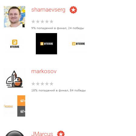
shamaevserg
9% попадений в финал, 24 победы
markosov
18% попадений в финал, 84 победы
JMarcus