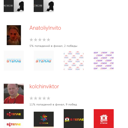
AnatoliyInvito
5% попадений в финал, 2 победы
kolchinviktor
11% попадений в финал, 9 побед