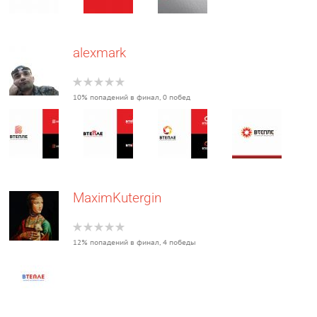
alexmark
10% попадений в финал, 0 побед
MaximKutergin
12% попадений в финал, 4 победы