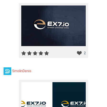
2
SmolinDenis