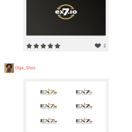
2
Olga_Shoo