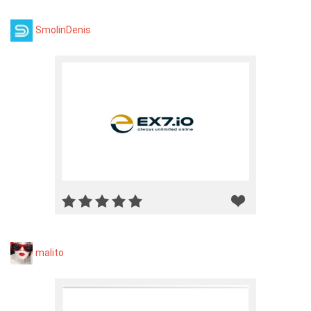
SmolinDenis
malito