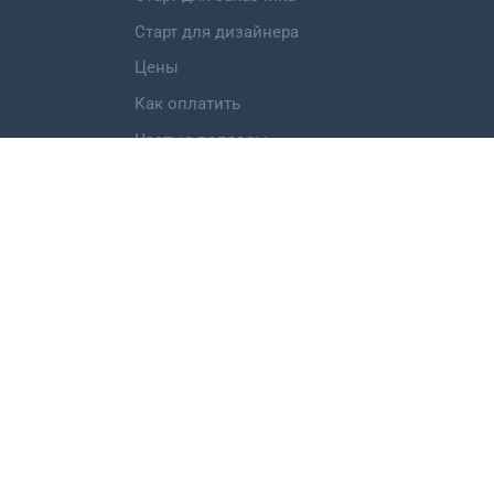
Старт для дизайнера
Цены
Как оплатить
Частые вопросы
Категории работ
Логотип
Фирменный стиль
Landing Page
Иллюстрация
Мобильное приложение