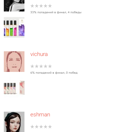
33% попадений в финал, 4 победы
vichura
6% попадений в финал, 0 побед
eshman