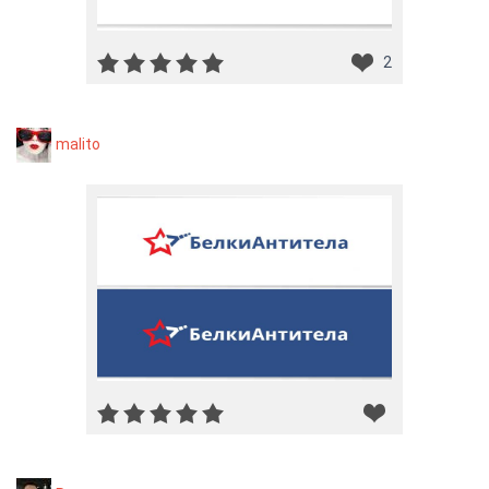
2
malito