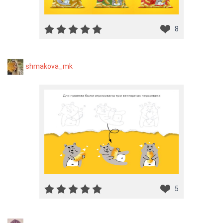
8
shmakova_mk
5