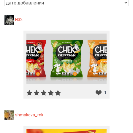
N32
1
shmakova_mk