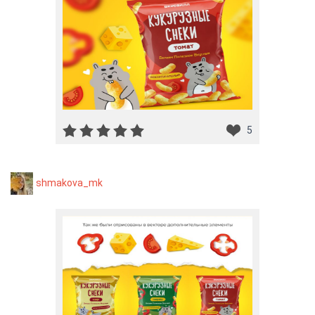
5
shmakova_mk