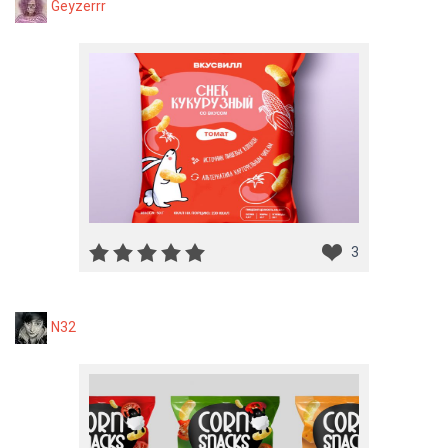
Geyzerrr
3
N32