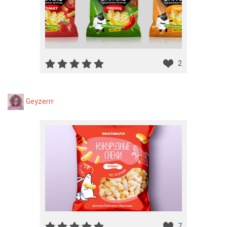
2
Geyzerrr
7