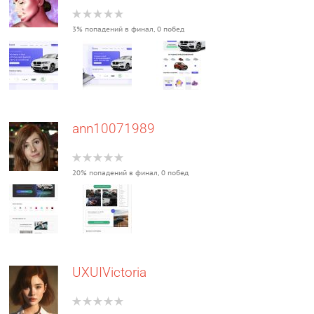
3% попадений в финал, 0 побед
ann10071989
20% попадений в финал, 0 побед
UXUIVictoria