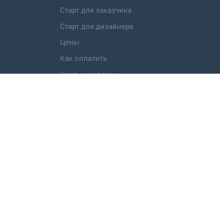
Старт для заказчика
Старт для дизайнера
Цены
Как оплатить
Частые вопросы
Категории работ
Логотип
Фирменный стиль
Landing Page
Иллюстрация
Мобильное приложение