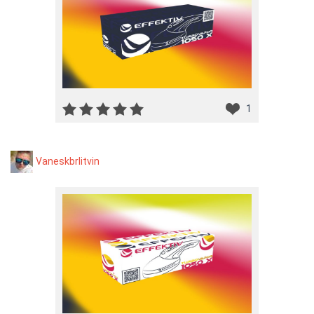
1
Vaneskbrlitvin