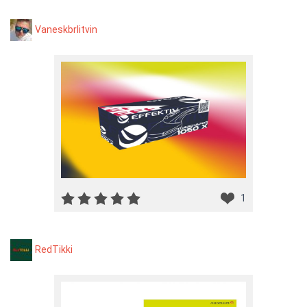
Vaneskbrlitvin
1
RedTikki