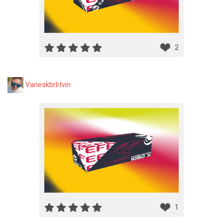
2
Vaneskbrlitvin
1