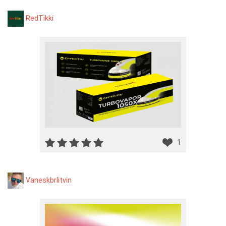
RedTikki
1
Vaneskbrlitvin