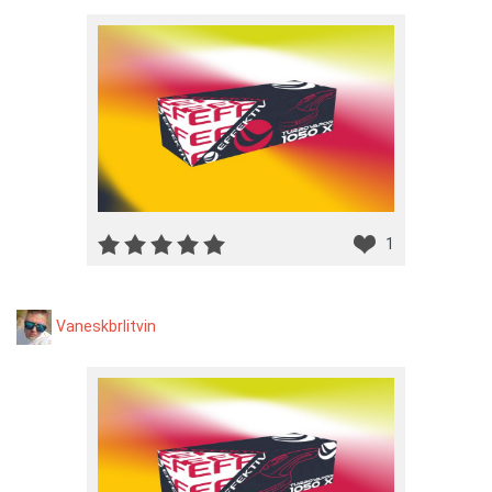
1
Vaneskbrlitvin