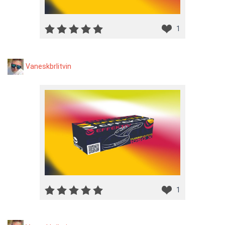
1
Vaneskbrlitvin
1