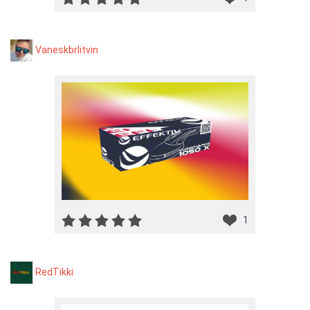
Vaneskbrlitvin
1
RedTikki