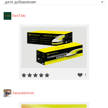
RedTikki
1
Vaneskbrlitvin