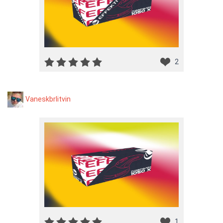
2
Vaneskbrlitvin
1