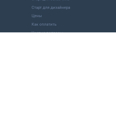
Старт для дизайнера
Цены
Как оплатить
Частые вопросы
Категории работ
Логотип
Фирменный стиль
Landing Page
Иллюстрация
Мобильное приложение