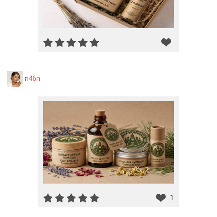
n46n
1