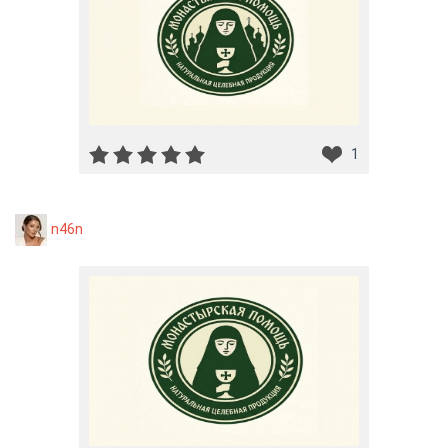
1
n46n