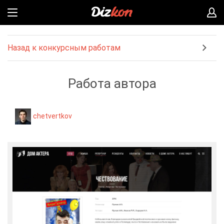
Назад к конкурсным работам
Работа автора
chetvertkov