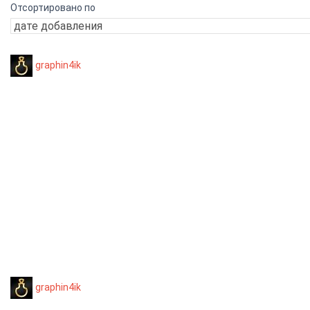
Отсортировано по
graphin4ik
graphin4ik