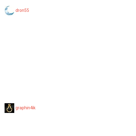
dron55
graphin4ik