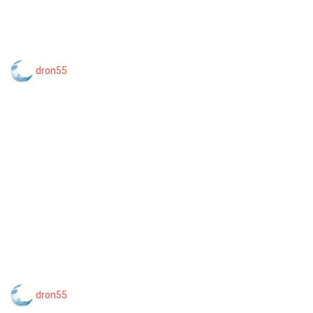
dron55
dron55