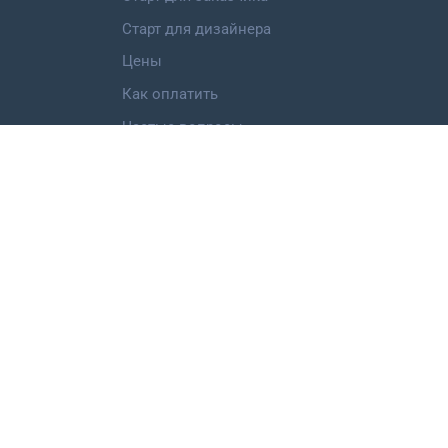
Старт для дизайнера
Цены
Как оплатить
Частые вопросы
Категории работ
Логотип
Фирменный стиль
Landing Page
Иллюстрация
Мобильное приложение