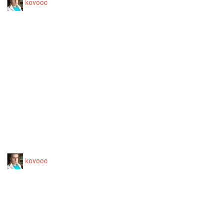
kovooo
kovooo