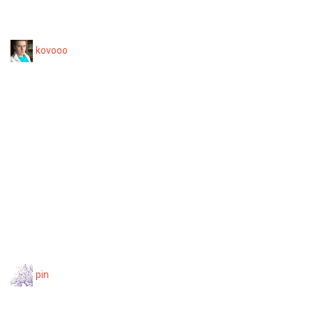
kovooo
pin