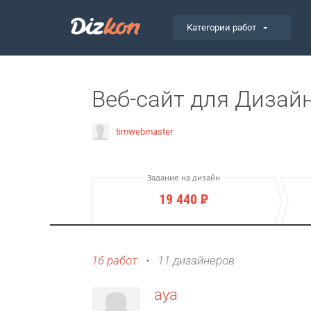
Категории работ
Веб-сайт для Дизай
timwebmaster
Задание на дизайн
19 440
Р
16 работ
•
11 дизайнеров
aya