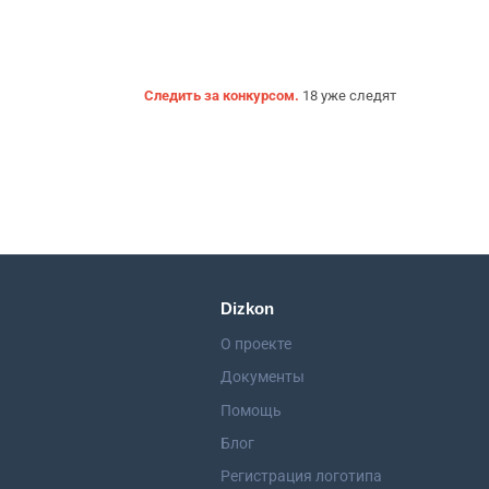
Следить за конкурсом.
18 уже следят
Dizkon
О проекте
Документы
Помощь
Блог
Регистрация логотипа