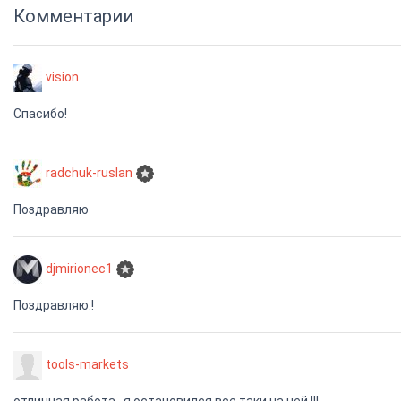
Комментарии
vision
Спасибо!
radchuk-ruslan
Поздравляю
djmirionec1
Поздравляю.!
tools-markets