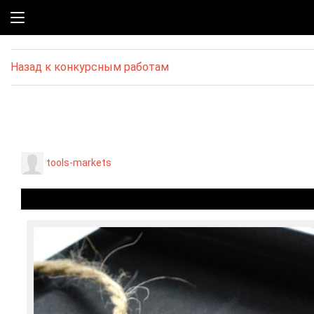
Назад к конкурсным работам
tools-markets