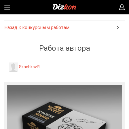
Назад к конкурсным работам
Работа автора
SkachkovPI