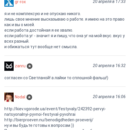
20 апреля в 17:33
gr-rox
я и не комплексую и не опускаю никого.
лишь свое мнение высказываю о работе. я имею на это право
как и вы о моей.
если работа достойная я ее хвалю.
если работа уг - значит я и пишу, что она уг на мой вкус. вкус у
всех разный.
и обижаться тут вообще нет смысла.
20 апреля в 16:32
zanru
согласен со Светланой! а лайки то сплошной фальш!)
20 апреля в 16:06
Nodal
http://kiev.vgorode.ua/event/festyvaly/242392-pervyi-
natsyonalnyi-pyvnoi-festyval-pyvohrai
http://bierproeven.nu/benodigdheden-proeverij/
ну и вы будьте готовы к вопросам ))