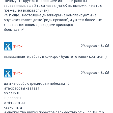
Почему -то кружка с колосьями из вашей работы
засветилась еще 2 года назад (на ВК вы выложили на год
позже..., на всякий случай)
PS И еще... настоящие дизайнеры не комплексуют и не
опускают коллег даже "ради прикола", и уж тем более - не
хвастаются своими доходами прилюдно.
Всем удачи!
20 апреля в 14:06
gr-rox
выкладываете работу в конкурс - будьте готовы к критике =)
20 апреля в 14:06
gr-rox
да я не особо стремлюсь к победам =0
итак работы хватает:
shinairk.ru
kupocar.ru
olivin.com.ua
kasko-m.ru
и множество других проектов стоимостью от 20 до 180 т.р.