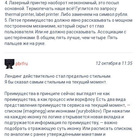
4. Лазерный принтер наоборот неэкономный, это посыл
основной. Термопечать наше всё! Гуглится по запросу
thermal printer, label printer. Либо заменяем на символ рубля.
5. Пятое преимущество должно явно рассказывать о мощном
построенном механизме, который скрыт от глаз
пользователя. Или не должно рассказывать. Ассоциации с
шестерёнками. В общем, пять лучше, чем четыре. Пять
пальцев же на руке.
12 октября в 11:35
pbrfru
Лендинг действительно стал предельно стильным.
Я бы сказал самым стильным на текущий момент.
Преимущества в принципе сейчас выглядят не как
преимущества, а как процесс или воркфлоу. Есть два вида
представления преимуществ сервиса на текущий момент, —
списком (imaginegg) или иконками (yurybobkov). При нажатии
на каждую иконку по логике открывается новая вкладка и
подгружается информация по преимуществу, — важно
подобрать отражающую суть иконку. Или расписать списком,
по аналогии с ранее утверждёнными макетами и