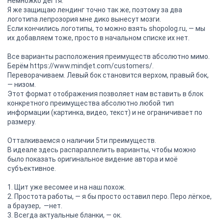
Немножко дёгтя.
Я же защищаю лендинг точно так же, поэтому за два
логотипа лепрозория мне дико вынесут мозги.
Если кончились логотипы, то можно взять shopolog.ru, — мы
их добавляем тоже, просто в начальном списке их нет.
Все варианты расположения преимуществ абсолютно мимо.
Берём https://www.mindjet.com/customers/.
Переворачиваем. Левый бок становится верхом, правый бок,
— низом.
Этот формат отображения позволяет нам вставить в блок
конкретного преимущества абсолютно любой тип
информации (картинка, видео, текст) и не ограничивает по
размеру.
Отталкиваемся о наличии 5ти преимуществ.
В идеале здесь распараллелить варианты, чтобы можно
было показать оригинальное видение автора и моё
субъективное.
1. Щит уже весомее и на наш похож.
2. Простота работы, — я бы просто оставил перо. Перо лёгкое,
а браузер, —нет.
3. Всегда актуальные бланки, — ок.