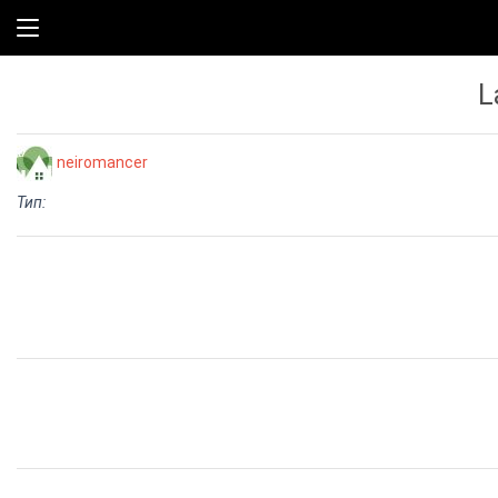
L
neiromancer
Тип: