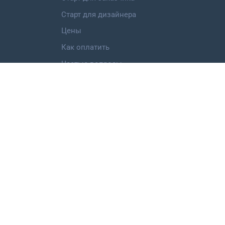
Старт для дизайнера
Цены
Как оплатить
Частые вопросы
Категории работ
Логотип
Фирменный стиль
Landing Page
Иллюстрация
Мобильное приложение