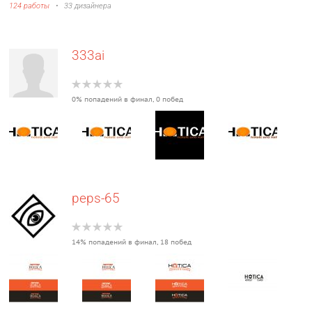
124 работы
•
33 дизайнера
333ai
0% попадений в финал, 0 побед
peps-65
14% попадений в финал, 18 побед