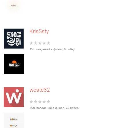
KrisSsty
2% попадений в финал, 0 побед
weste32
25% попадений в финал, 26 побед