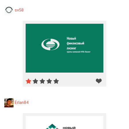
sv58
Erlan84