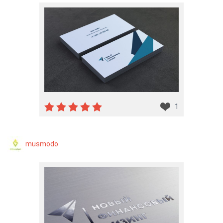
1
musmodo