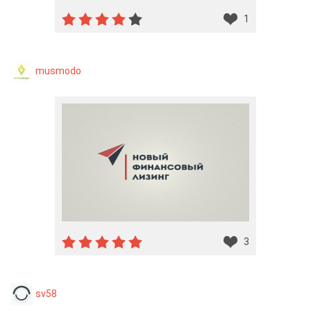
1
musmodo
3
sv58