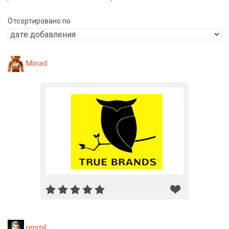
Отсортировано по
Mirrad
repmil