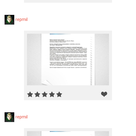
repmil
repmil