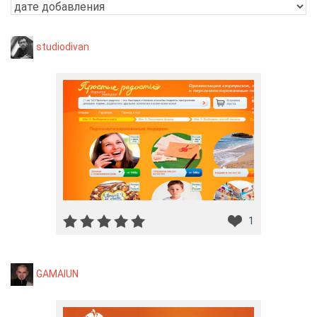
studiodivan
1
GAMAIUN