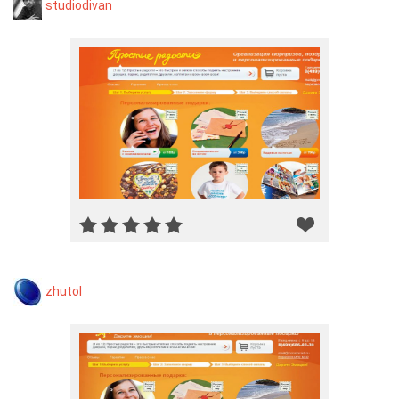
studiodivan
zhutol