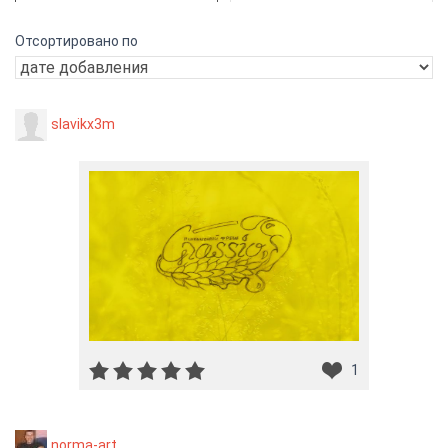
Отсортировано по
slavikx3m
1
norma-art