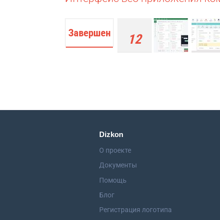
Завершен
12
работ
Dizkon
О проекте
Документы
Помощь
Блог
Регистрация логотипа