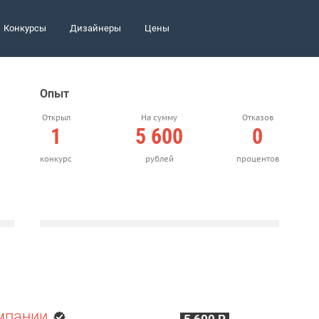
Конкурсы
Дизайнеры
Цены
Опыт
Открыл
На сумму
Отказов
1
5 600
0
конкурс
рублей
процентов
мпании