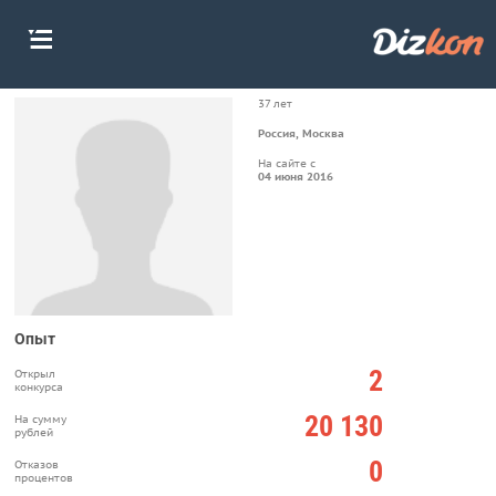
37 лет
Россия, Москва
На сайте с
04 июня 2016
Опыт
2
Открыл
конкурса
20 130
На сумму
рублей
0
Отказов
процентов