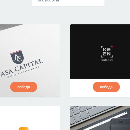
Все работы
победа
победа