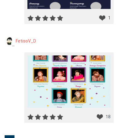
1
FetisoV_D
18