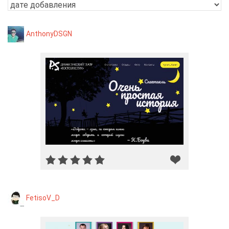
AnthonyDSGN
FetisoV_D