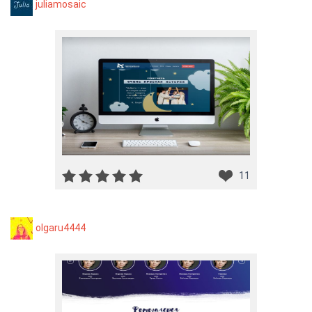
juliamosaic
11
olgaru4444