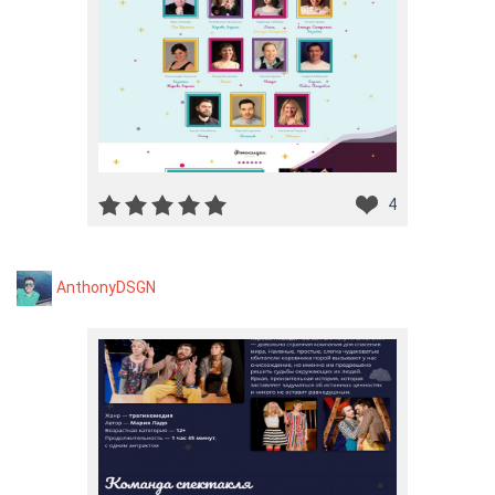
4
AnthonyDSGN