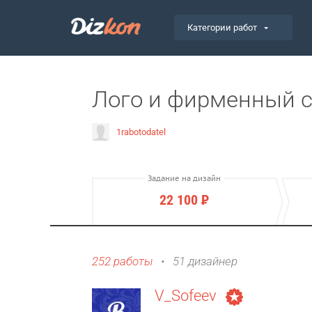
Категории работ
Лого и фирменный 
1rabotodatel
Задание на дизайн
22 100
Р
252 работы
•
51 дизайнер
V_Sofeev