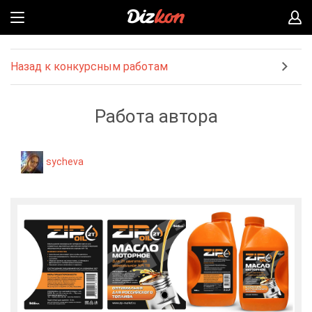
Назад к конкурсным работам
Работа автора
sycheva