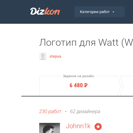
Категории работ
Логотип для Watt (
stepua
Задание на дизайн
6 480
Р
230 работ
•
62 дизайнера
Johnn1k