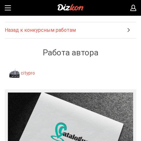
Назад к конкурсным работам
Работа автора
citypro