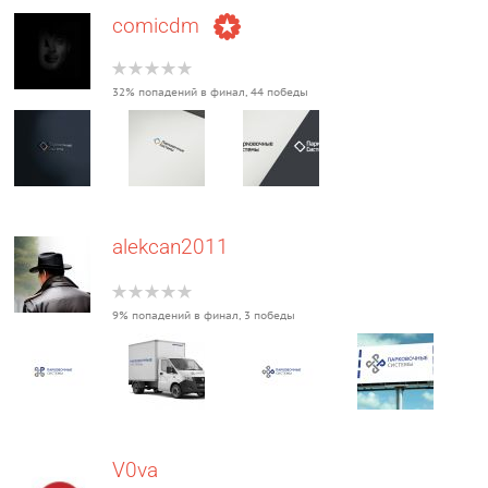
comicdm
32% попадений в финал, 44 победы
alekcan2011
9% попадений в финал, 3 победы
V0va