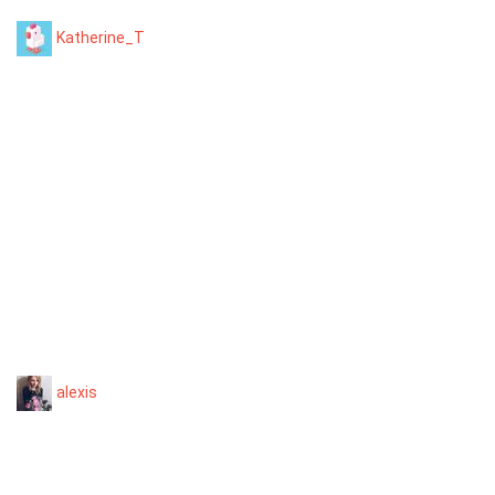
Katherine_T
alexis