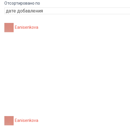
Отсортировано по
Eanisenkova
Eanisenkova