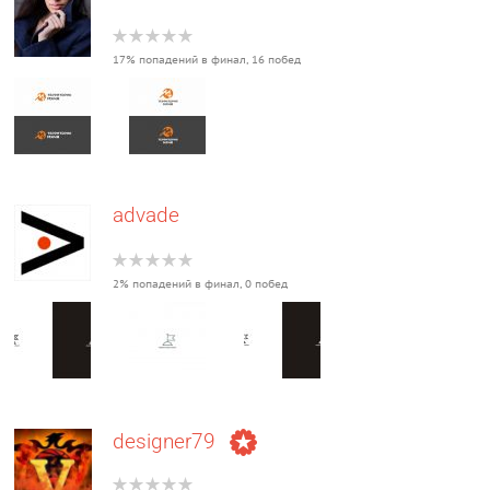
17% попадений в финал, 16 побед
advade
2% попадений в финал, 0 побед
designer79