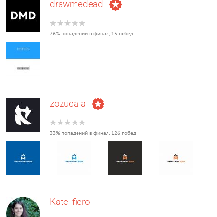
drawmedead
26% попадений в финал, 15 побед
zozuca-a
33% попадений в финал, 126 побед
Kate_fiero