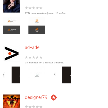
17% попадений в финал, 16 побед
advade
2% попадений в финал, 0 побед
designer79