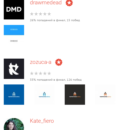
drawmedead
26% попадений в финал, 15 побед
zozuca-a
33% попадений в финал, 126 побед
Kate_fiero