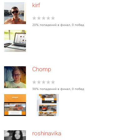
kirf
20% попадений в финал, 0 побед
Chomp
38% попадений в финал, 0 побед
roshinavika