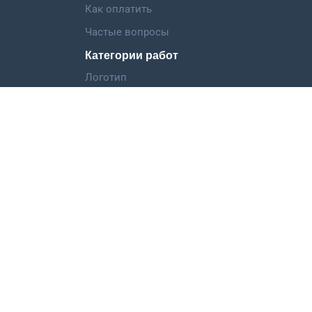
Как оплатить
Частые вопросы
Категории работ
Логотип
Фирменный стиль
Landing Page
Иллюстрация
Мобильное приложение
©
ООО "Дизкон",
2013-2026
support@dizkon.ru