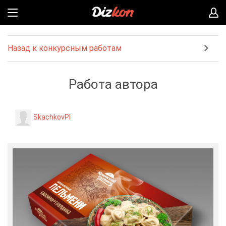
Назад к конкурсным работам
Работа автора
SkachkovPI