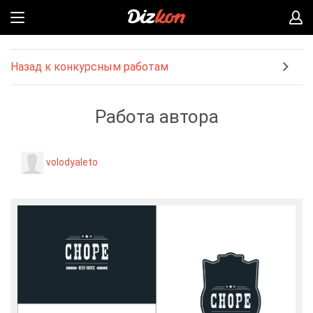
Назад к конкурсным работам
Работа автора
volodyaleto