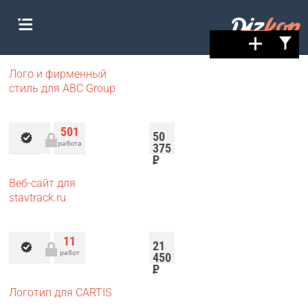
Лого и фирменный
стиль для ABC Group
501
50
работа
375
Р
Веб-сайт для
stavtrack.ru
11
21
работ
450
Р
Логотип для CARTIS