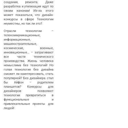
создания, ремонта. Даже
разработка и утилизация идут по
своим канонам! Из-за этого
может показаться, что дизайн-
конкурсы в сфере Технологии
неуместны, но так ли это?
Отрасли технологии –
телекоммуникационные,
информационные,
машиностроительные,
космические, военные,
инновационные… – затрагивают
все части технического
производства. Жизнь человека
немыслима без технологий! Но
голая технология без дизайна
сможет ли заинтересовать, стать
популярной? Без дизайнера стал
бы Айфон – родителем
планшетов? Конкурсы для
дизайнеров позволяют
технологии превратиться в
функциональные и
привлекательные проекты для
людей!