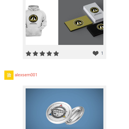
1
alexsem001