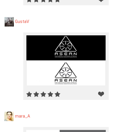
GustaV
mara_A