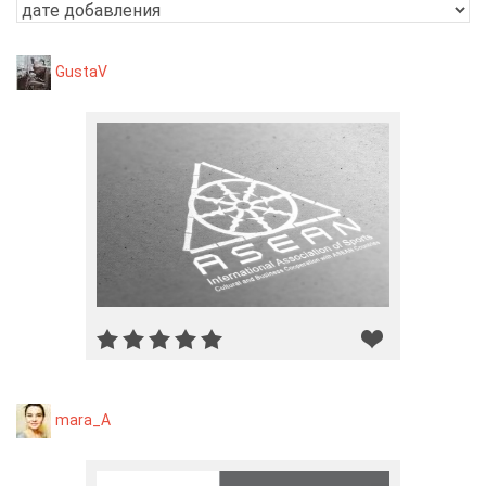
GustaV
mara_A